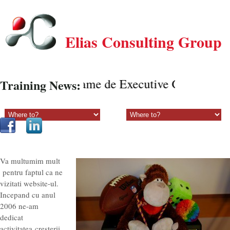
Elias Consulting Group
Programe de Executive Coaching onl
Training News:
Sectiune principala:
Sectiune secundara:
Va multumim mult
pentru faptul ca ne
vizitati website-ul.
Incepand cu anul
2006 ne-am
dedicat
activitatea cresterii