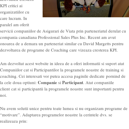
KPI critici ai
organizatiilor cu
care lucram. In
paralel am oferit
servicii companiilor de Asigurari de Viata prin parteneriatul derulat cu
compania canadiana Professional Sales Plus Inc. Recent am avut
onoarea de a demara un parteneriat similar cu David Margetts pentru
dezvoltarea de programe de Coaching care vizeaza cresterea KPI.
Am dezvoltat acest website in ideea de a oferi informatii si suport atat
Companiilor cat si Participantilor la programele noastre de training si
coaching. Cei interesati vor putea accesa paginile dedicate pornind de
Companie
Participant
la cele doua optiuni:
si
. Atat companiile
client cat si participantii la programele noastre sunt importanti pentru
noi.
Nu avem solutii unice pentru toate lumea si nu organizam programe de
“motivare”. Adaptarea programelor noastre la cerintele dvs. se
realizeaza prin: