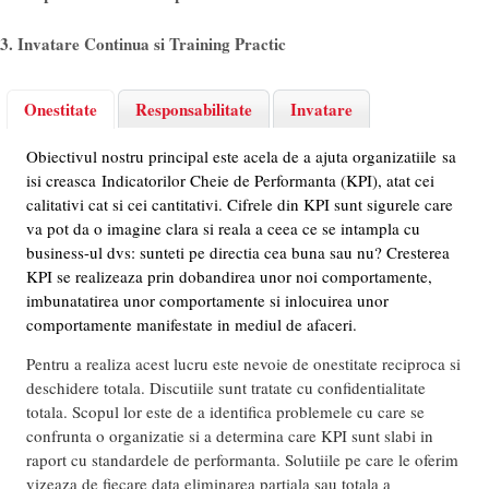
3. Invatare Continua si Training Practic
Onestitate
Responsabilitate
Invatare
Obiectivul nostru principal este acela de a ajuta organizatiile sa
isi creasca Indicatorilor Cheie de Performanta (KPI), atat cei
calitativi cat si cei cantitativi. Cifrele din KPI sunt sigurele care
va pot da o imagine clara si reala a ceea ce se intampla cu
business-ul dvs: sunteti pe directia cea buna sau nu? Cresterea
KPI se realizeaza prin dobandirea unor noi comportamente,
imbunatatirea unor comportamente si inlocuirea unor
comportamente manifestate in mediul de afaceri.
Pentru a realiza acest lucru este nevoie de onestitate reciproca si
deschidere totala. Discutiile sunt tratate cu confidentialitate
totala. Scopul lor este de a identifica problemele cu care se
confrunta o organizatie si a determina care KPI sunt slabi in
raport cu standardele de performanta. Solutiile pe care le oferim
vizeaza de fiecare data eliminarea partiala sau totala a