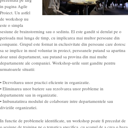
in pagina Agile
Proiect. Un astfel
de workshop nu
este o simpla
sesiune de brainstorming sau o sedinta. El este gandit si derulat pe o
perioada mai lunga de timp, cu implicarea mai multor persoane din
companie. Grupul este format in exclusivitate din persoane care doresc
sa se implice in mod voluntar in proiect, persoanele putand sa apartina
doar unui departament, sau putand sa provina din mai multe
departamente ale companiei. Workshop-urile sunt gandite pentru
urmatoarele situatii:
• Dezvoltarea unor practici eficiente in organizatie.
• Eliminarea unor bariere sau rezolvarea unor probleme in
departamente sau in organizatie.
• Imbunatatirea modului de colaborare intre departamentele sau
diviziile organizatiei.
In functie de problemele identificate, un workshop poate fi precedat de
o sesiune de training pe o tematica specifica, cu scopul de a crea o baza