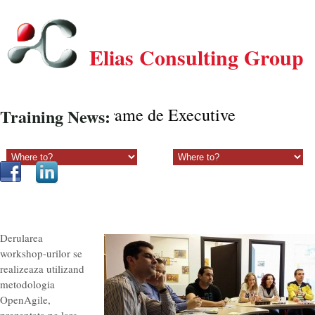
Elias Consulting Group
Programe de Executive Coaching on
Training News:
Sectiune principala:
Sectiune secundara:
Derularea
workshop-urilor se
realizeaza utilizand
metodologia
OpenAgile,
prezentata pe larg