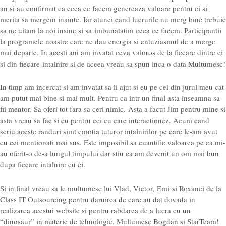
an si au confirmat ca ceea ce facem genereaza valoare pentru ei si
merita sa mergem inainte. Iar atunci cand lucrurile nu merg bine trebuie
sa ne uitam la noi insine si sa imbunatatim ceea ce facem. Participantii
la programele noastre care ne dau energia si entuziasmul de a merge
mai departe. In acesti ani am invatat ceva valoros de la fiecare dintre ei
si din fiecare intalnire si de aceea vreau sa spun inca o data Multumesc!
In timp am incercat si am invatat sa ii ajut si eu pe cei din jurul meu cat
am putut mai bine si mai mult. Pentru ca intr-un final asta inseamna sa
fii mentor. Sa oferi tot fara sa ceri nimic. Asta a facut Jim pentru mine si
asta vreau sa fac si eu pentru cei cu care interactionez. Acum cand
scriu aceste randuri simt emotia tuturor intalnirilor pe care le-am avut
cu cei mentionati mai sus. Este imposibil sa cuantific valoarea pe ca mi-
au oferit-o de-a lungul timpului dar stiu ca am devenit un om mai bun
dupa fiecare intalnire cu ei.
Si in final vreau sa le multumesc lui Vlad, Victor, Emi si Roxanei de la
Class IT Outsourcing pentru daruirea de care au dat dovada in
realizarea acestui website si pentru rabdarea de a lucra cu un
“dinosaur” in materie de tehnologie. Multumesc Bogdan si StarTeam!