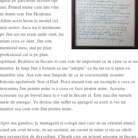
ani. Primul nume care imi vine
in minte este Jim Heidema.
Afirm acest lucru la modul cel
mai serios: daca nu il intalneam
pe Jim azi nu eram unde sunt, nu
eram ceea ce sunt. Jim este
mentorul meu, atat pe plan
profesional cat si pe plan
spiritual. Realizez in fiecare zi cate este de important ca in viata sa ai un
mentor. In timp Jim a hotarat sa ma “adopte” ca fiu iar eu ii spun cu
mandrie tata. Asa este mai limpede de ce in conversatiile noastre
folosim apelativele Son si Dad. Poza atasata este un exemplu a ceea ce
inseamna Jim pentru mine si a ceea ce face pentru mine. Aceasta
scrisoare sta pe biroul meu si o vad in fiecare zi. Este una din sursele
mele de energie. Va doresc din suflet sa ajungeti sa aveti si voi un
mentor asa cum este Jim pentru mine.
Apoi ma gandesc la managerii si colegii mei care m-au orientat atunci
cand am avut nevoie, m-au sustinut, au crezut in mine si mi-au oferit
noi perspective de dezvoltare. Clientii care au revenit aproape in fiecare