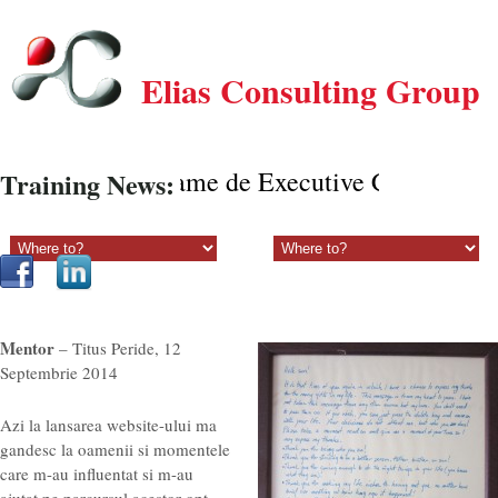
Elias Consulting Group
Programe de Executive Coaching onl
Training News:
Sectiune principala:
Sectiune secundara:
Mentor
– Titus Peride, 12
Septembrie 2014
Azi la lansarea website-ului ma
gandesc la oamenii si momentele
care m-au influentat si m-au
ajutat pe parcursul acestor opt