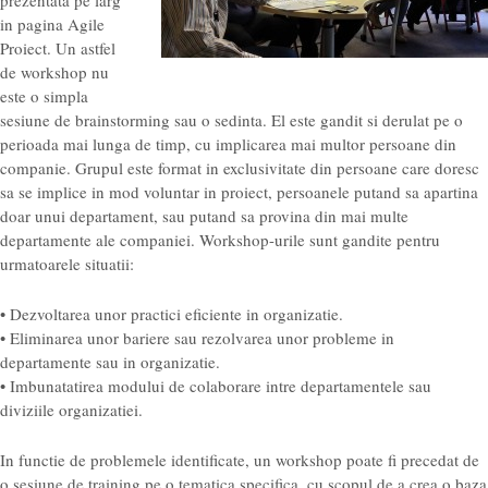
in pagina Agile
Proiect. Un astfel
de workshop nu
este o simpla
sesiune de brainstorming sau o sedinta. El este gandit si derulat pe o
perioada mai lunga de timp, cu implicarea mai multor persoane din
companie. Grupul este format in exclusivitate din persoane care doresc
sa se implice in mod voluntar in proiect, persoanele putand sa apartina
doar unui departament, sau putand sa provina din mai multe
departamente ale companiei. Workshop-urile sunt gandite pentru
urmatoarele situatii:
• Dezvoltarea unor practici eficiente in organizatie.
• Eliminarea unor bariere sau rezolvarea unor probleme in
departamente sau in organizatie.
• Imbunatatirea modului de colaborare intre departamentele sau
diviziile organizatiei.
In functie de problemele identificate, un workshop poate fi precedat de
o sesiune de training pe o tematica specifica, cu scopul de a crea o baza