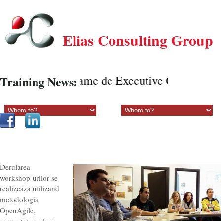
Elias Consulting Group
Programe de Executive Coaching onl
Training News:
Sectiune principala:
Sectiune secundara:
Derularea
workshop-urilor se
realizeaza utilizand
metodologia
OpenAgile,
prezentata pe larg